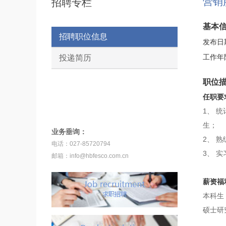
营销
招聘专栏
基本
招聘职位信息
发布日
工作年
投递简历
职位
任职要
1、 
生；
业务垂询：
2、 
电话：027-85720794
3、 
邮箱：info@hbfesco.com.cn
薪资福
本科生：
硕士研究