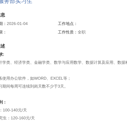
服务部实习生
信息
期：
2026-01-04
工作地点：
限：
工作性质：
全职
描述
求:
统计学类、经济学类、金融学类、数学与应用数学、数据计算及应用、数
熟练使用办公软件，如WORD、EXCEL等；
实习期间每周可连续到岗天数不少于3天。
利：
100-140元/天
生：120-160元/天